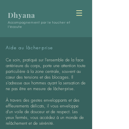
Dhyana
Accompagnement par le toucher et
l’écoute
Aide au lâcher-prise
Ce soin, pratiqué sur l’ensemble de la face
antérieure du corps, porte une attention toute
particulière à la zone centrale, souvent au
cœur des tensions et des blocages. Il
s’adresse aux hommes ayant la sensation de
ne pas être en mesure de lâcher-prise.
À travers des gestes enveloppants et des
effleurements délicats, il vous enveloppe
d'un voile de douceur et de respect. Les
yeux fermés, vous accédez à un monde de
relâchement et de sérénité.