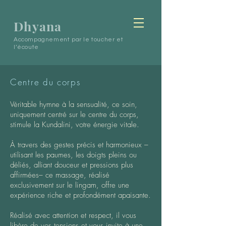
Dhyana
Accompagnement par le toucher et
l’écoute
Centre du corps
Véritable hymne à la sensualité, ce soin,
uniquement centré sur le centre du corps,
stimule la Kundalini, votre énergie vitale.
À travers des gestes précis et harmonieux –
utilisant les paumes, les doigts pleins ou
déliés, alliant douceur et pressions plus
affirmées– ce massage, réalisé
exclusivement sur le lingam, offre une
expérience riche et profondément apaisante.
Réalisé avec attention et respect, il vous
libère de vos tensions et vous invite à une