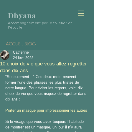
Dhyana
Accompagnement par le toucher et
l’écoute
ACCUEIL BLOG
Catherine
24 févr. 2025
10 choix de vie que vous allez regretter
dans dix ans
"Si seulement…" Ces deux mots peuvent 
former l’une des phrases les plus tristes de 
notre langue. Pour éviter les regrets, voici dix 
choix de vie que vous risquez de regretter dans 
dix ans :
Porter un masque pour impressionner les autres
Si le visage que vous avez toujours l’habitude 
de montrer est un masque, un jour il n’y aura 