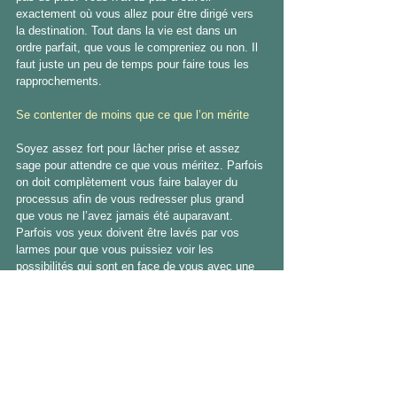
exactement où vous allez pour être dirigé vers 
la destination. Tout dans la vie est dans un 
ordre parfait, que vous le compreniez ou non. Il 
faut juste un peu de temps pour faire tous les 
rapprochements.
Se contenter de moins que ce que l’on mérite
Soyez assez fort pour lâcher prise et assez 
sage pour attendre ce que vous méritez. Parfois 
on doit complètement vous faire balayer du 
processus afin de vous redresser plus grand 
que vous ne l’avez jamais été auparavant. 
Parfois vos yeux doivent être lavés par vos 
larmes pour que vous puissiez voir les 
possibilités qui sont en face de vous avec une 
vision encore plus claire. Ne vous contentez 
pas.
Attendre indéfiniment jusqu’à demain
Le problème c’est qu’on n'a jamais plus de 
temps qu’on pense avoir. Mais un jour vous 