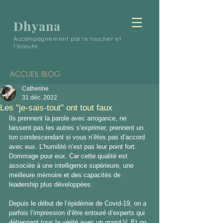
Dhyana
Accompagnement par le toucher et
l’écoute
ACCUEIL BLOG
Catherine
31 déc. 2022
Les "je-sais-tout" ont tout faux
Ils prennent la parole avec arrogance, ne 
laissent pas les autres s’exprimer, prennent un 
ton condescendant si vous n’êtes pas d’accord 
avec eux. L’humilité n’est pas leur point fort. 
Dommage pour eux. Car cette qualité est 
associée à une intelligence supérieure, une 
meilleure mémoire et des capacités de 
leadership plus développées.
Depuis le début de l’épidémie de Covid-19, on a 
parfois l’impression d’être entouré d’experts qui 
détiennent tous la vérité avec un grand V. Et on 