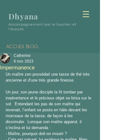
Dhyana
Accompagnement par le toucher et
l’écoute
ACCUEIL BLOG
Catherine
6 nov. 2023
Impermanence
Un maître zen possédait une tasse de thé très 
ancienne et d’une très grande finesse. 
Un jour, son jeune disciple la fit tomber par 
inadvertance et le précieux objet se brisa sur le 
sol.  Entendant les pas de son maître qui 
revenait, l’enfant se posta en hâte devant les 
morceaux de la tasse, de façon à les 
dissimuler.  Lorsque son maître apparut, il 
s’inclina et lui demanda :
- Maître, pourquoi doit-on mourir ?
- Cela est naturel, lui expliqua le maître. Rien 