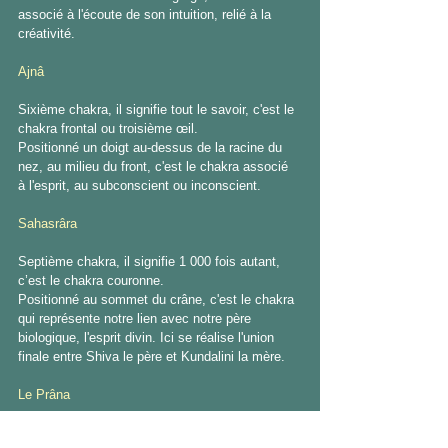
associé à l'écoute de son intuition, relié à la 
créativité. 
Ajnâ 
Sixième chakra, il signifie tout le savoir, c'est le 
chakra frontal ou troisième œil. 
Positionné un doigt au-dessus de la racine du 
nez, au milieu du front, c'est le chakra associé 
à l'esprit, au subconscient ou inconscient. 
Sahasrâra 
Septième chakra, il signifie 1 000 fois autant, 
c’est le chakra couronne. 
Positionné au sommet du crâne, c'est le chakra 
qui représente notre lien avec notre père 
biologique, l'esprit divin. Ici se réalise l'union 
finale entre Shiva le père et Kundalini la mère. 
Le Prâna 
Le terme Prâna vient de pra : vers l'avant et an : 