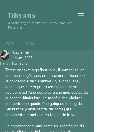
Dhyana
Accompagnement par le toucher et
l’écoute
ACCUEIL BLOG
Catherine
14 avr. 2023
Les chakras
Terme sanskrit signifiant roue, il symbolise les 
centres énergétiques en mouvement. Issue de 
la philosophie de Samkhya il y a 2 500 ans, 
dans laquelle le yoga trouve également sa 
source, c'est l'une des plus anciennes écoles de 
la pensée hindouiste. Le modèle des chakras 
comporte sept points énergétiques le long de 
Sushumna (canal central du corps) qui 
absorbent et émettent les forces de la vie. 
Ils correspondent aux secteurs spécifiques du 
corps, éléments de la nature, bruits et 